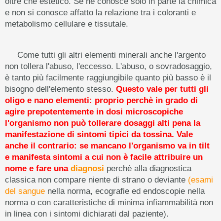
oltre che estetico. Se ne conosce solo in parte la chimica
e non si conosce affatto la relazione tra i coloranti e
metabolismo cellulare e tissutale.
Come tutti gli altri elementi minerali anche l'argento
non tollera l'abuso, l'eccesso. L'abuso, o sovradosaggio,
è tanto più facilmente raggiungibile quanto più basso è il
bisogno dell'elemento stesso.
Questo vale per tutti gli
oligo e nano elementi: proprio perchè in grado di
agire prepotentemente in dosi microscopiche
l'organismo non può tollerare dosaggi alti pena la
manifestazione di sintomi tipici da tossina. Vale
anche il contrario: se mancano l'organismo va in tilt
e manifesta sintomi a cui non è facile attribuire un
nome e fare una
diagnosi
perchè alla diagnostica
classica non compare niente di strano o deviante
(esami
del sangue
nella norma, ecografie ed endoscopie nella
norma o con caratteristiche di minima infiammabilità non
in linea con i sintomi dichiarati dal paziente).