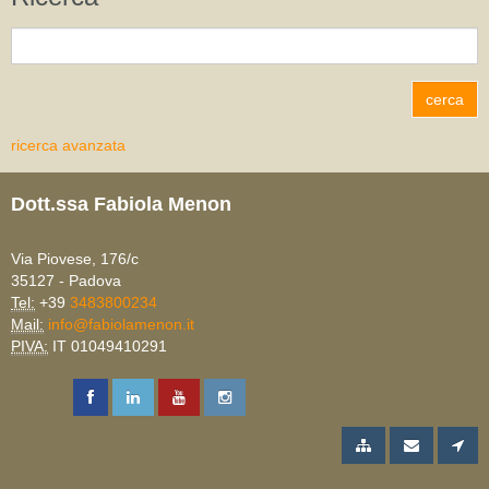
ricerca avanzata
Dott.ssa Fabiola Menon
Via Piovese, 176/c
35127 - Padova
Tel:
+39
3483800234
Mail:
info@fabiolamenon.it
PIVA:
IT 01049410291