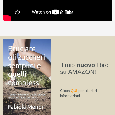
Il mio
nuovo
libro
su AMAZON!
Clicca
QUI
per ulteriori
informazioni.