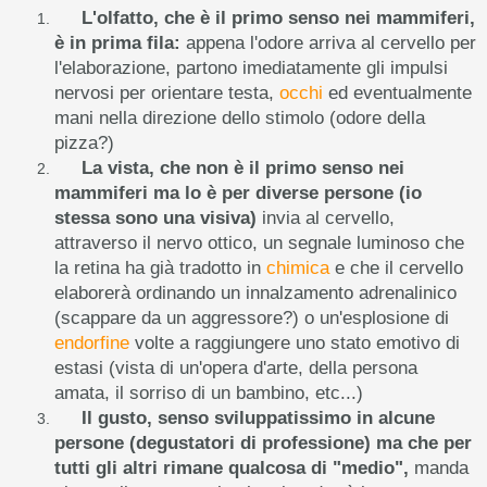
L'olfatto, che è il primo senso nei mammiferi,
è in prima fila:
appena l'odore arriva al cervello per
l'elaborazione, partono imediatamente gli impulsi
nervosi per orientare testa,
occhi
ed eventualmente
mani nella direzione dello stimolo (odore della
pizza?)
La vista, che non è il primo senso nei
mammiferi ma lo è per diverse persone (io
stessa sono una visiva)
invia al cervello,
attraverso il nervo ottico, un segnale luminoso che
la retina ha già tradotto in
chimica
e che il cervello
elaborerà ordinando un innalzamento adrenalinico
(scappare da un aggressore?) o un'esplosione di
endorfine
volte a raggiungere uno stato emotivo di
estasi (vista di un'opera d'arte, della persona
amata, il sorriso di un bambino, etc...)
Il gusto, senso sviluppatissimo in alcune
persone (degustatori di professione) ma che per
tutti gli altri rimane qualcosa di "medio",
manda